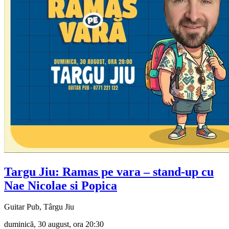
Targu Jiu: Ramas pe vara – stand-up cu
Nae Nicolae si Popica
Guitar Pub, Târgu Jiu
duminică, 30 august, ora 20:30